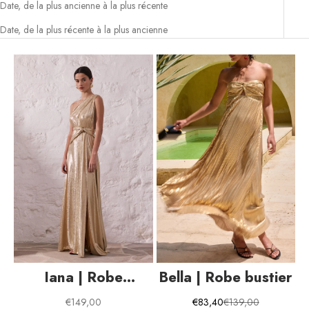
Date, de la plus ancienne à la plus récente
Date, de la plus récente à la plus ancienne
Iana | Robe
Bella | Robe bustier
Ajouter au panier
Choisir les options
paillettes
Prix de vente
Prix de vente
Prix normal
€149,00
€83,40
€139,00