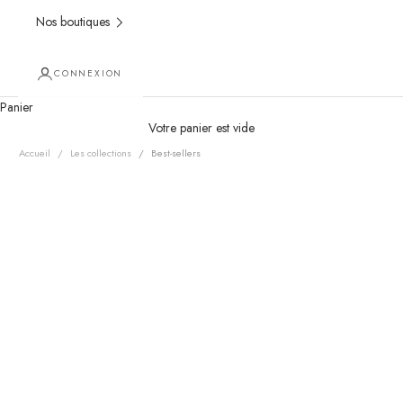
Nos boutiques
CONNEXION
Best-sellers
Panier
Découvrez les pièces les plus convoitées de notre collection 2025 !
Votre panier est vide
Robes iconiques
, basiques incontournables ou
nouveautés
qui font
Accueil
/
Les collections
/
Best-sellers
sensation...Ces incontournables en ont déjà séduit plus d'une
— et
pourraient bien vous faire craquer aussi !